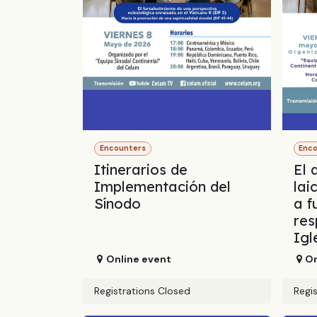
Encounters
Enc
Itinerarios de
El 
Implementación del
lai
Sínodo
a f
res
Igl
Online event
On
Registrations Closed
Regi