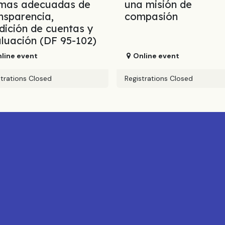
rmas adecuadas de
una misión de
nsparencia,
compasión
dición de cuentas y
luación (DF 95-102)
line event
Online event
strations Closed
Registrations Closed