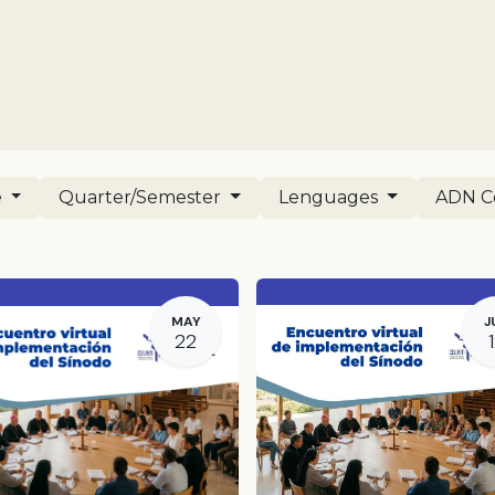
ut us
Training offer
ADN Celam News
Medellín Magazine
e
Quarter/Semester
Lenguages
ADN C
MAY
J
22