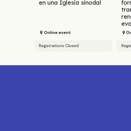
en una Iglesia sinodal
fo
tra
ren
eva
Online event
On
Registrations Closed
Regi