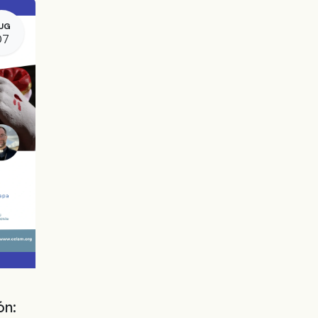
UG
07
ón: