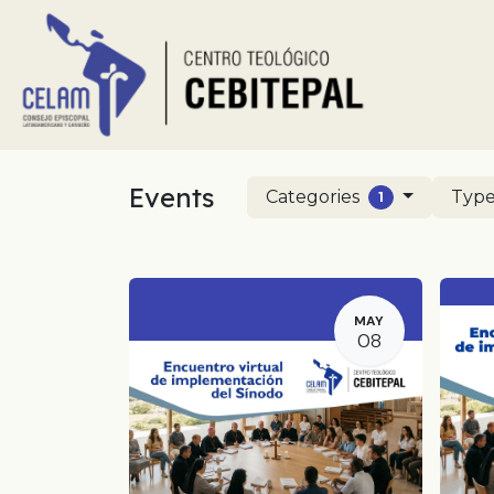
Skip to Content
Home
Abo
Events
Categories
Typ
1
MAY
08