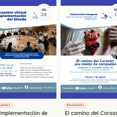
JUL
A
24
ounters
Encounters
implementación de
El camino del Coraz