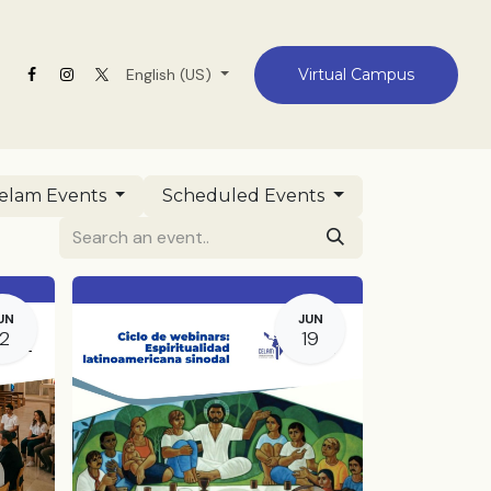
Contact
English (US)
Virtual Campus
elam Events
Scheduled Events
UN
JUN
12
19