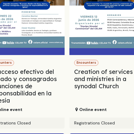
ounters
Encounters
acceso efectivo del
Creation of services
cado y consagrados
and ministries in a
unciones de
synodal Church
ponsabilidad en la
esia
line event
Online event
strations Closed
Registrations Closed