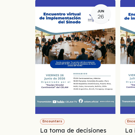
JUN
26
Encounters
Enc
La toma de decisiones
La 