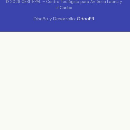
© 2026 CEBITEPAL – Centro Teológico para América Latina y
el Caribe
Diseño y Desarrollo:
OdooPR