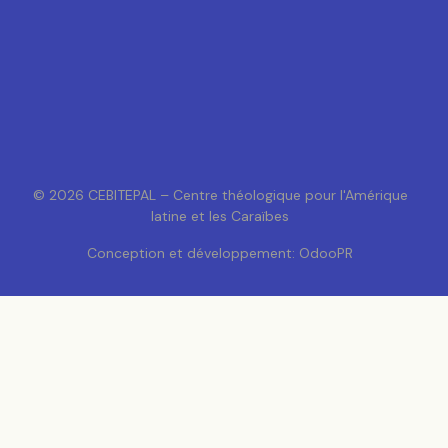
© 2026 CEBITEPAL – Centre théologique pour l'Amérique
latine et les Caraïbes
Conception et développement: OdooPR