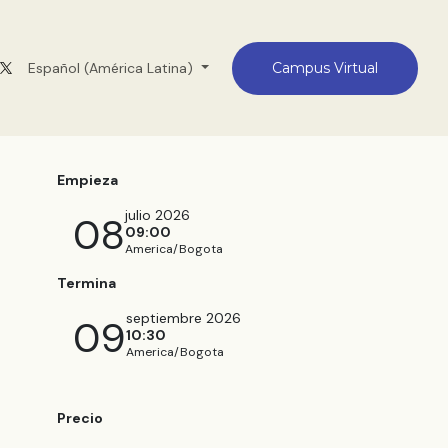
Medellín
Español (América Latina)
Contacto
Campus Virtual
Empieza
julio 2026
08
09:00
America/Bogota
Termina
septiembre 2026
09
10:30
America/Bogota
Precio