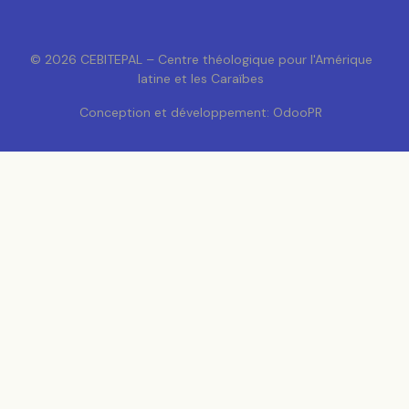
© 2026 CEBITEPAL – Centre théologique pour l'Amérique
latine et les Caraïbes
Conception et développement: OdooPR