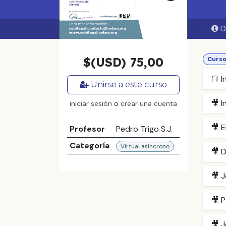
D
$(USD)
75,00
Curs
📘 I
Unirse a este curso
🎥 I
iniciar sesión
o
crear una cuenta
🎥 
Profesor
Pedro Trigo S.J.
Categoría
Virtual asíncrono
🎥 D
🎥 J
🎥 P
🎥 