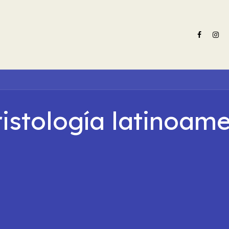
e nosotros
Oferta formativa
Noticias ADN Celam
Revista 
ristología latinoam