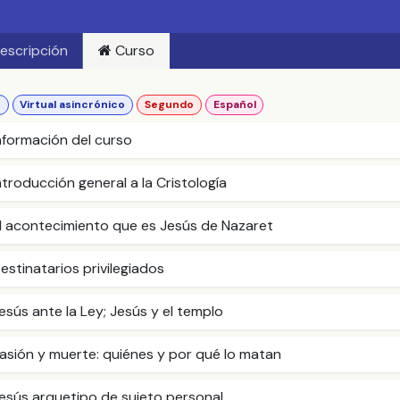
escripción
Curso
o
Virtual asincrónico
Segundo
Español
nformación del curso
ntroducción general a la Cristología
El acontecimiento que es Jesús de Nazaret
estinatarios privilegiados
esús ante la Ley; Jesús y el templo
asión y muerte: quiénes y por qué lo matan
Jesús arquetipo de sujeto personal