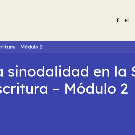
e nosotros
Oferta formativa
Noticias ADN Celam
Revista 
critura – Módulo 2
a sinodalidad en la
scritura – Módulo 2