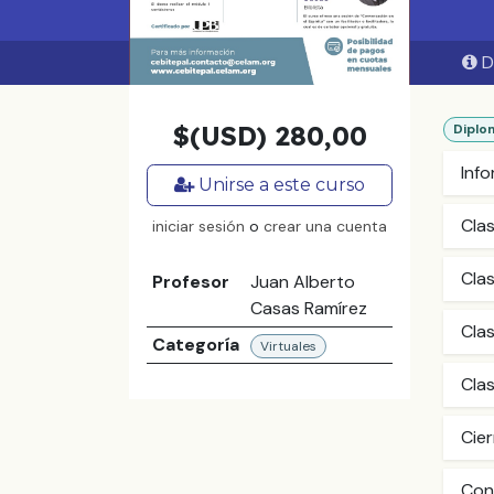
D
$(USD)
280,00
Diplo
Inf
Unirse a este curso
Cla
iniciar sesión
o
crear una cuenta
Cla
Profesor
Juan Alberto
Casas Ramírez
Clas
Categoría
Virtuales
Clas
Cier
Conv