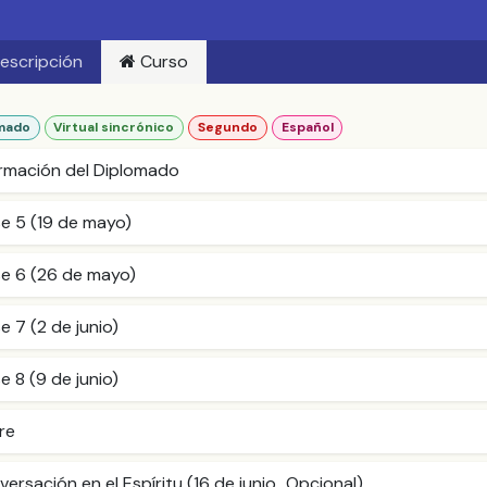
escripción
Curso
mado
Virtual sincrónico
Segundo
Español
ormación del Diplomado
se 5 (19 de mayo)
se 6 (26 de mayo)
e 7 (2 de junio)
e 8 (9 de junio)
re
ersación en el Espíritu (16 de junio_Opcional)