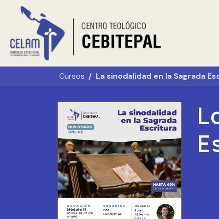
Ir al contenido
Inicio
Sobr
Cursos
La sinodalidad en la Sagrada Es
L
E