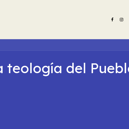
e nosotros
Oferta formativa
Noticias ADN Celam
Revista 
a teología del Puebl