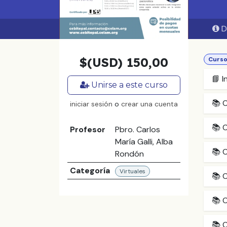
D
$(USD)
150,00
Curs
📘 I
Unirse a este curso
📚 C
iniciar sesión
o
crear una cuenta
📚 C
Profesor
Pbro. Carlos
María Galli, Alba
📚 C
Rondón
Categoría
Virtuales
📚 C
📚 
📚 