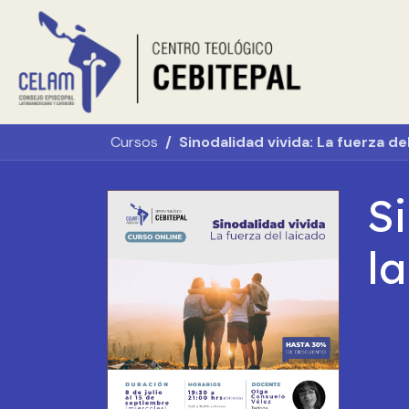
Ir al contenido
Inicio
Sobr
Cursos
Sinodalidad vivida: La fuerza de
Si
l