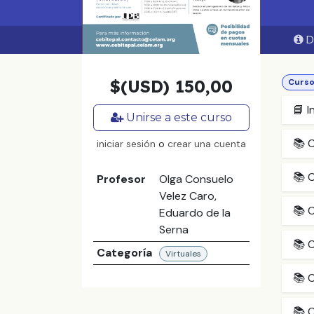
D
$(USD)
150,00
Curs
📘 I
Unirse a este curso
📚 C
iniciar sesión
o
crear una cuenta
📚 C
Profesor
Olga Consuelo
Velez Caro,
📚 C
Eduardo de la
Serna
📚 C
Categoría
Virtuales
📚 C
📚 C