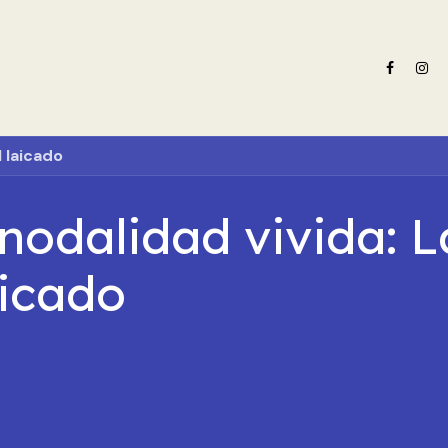
e nosotros
Oferta formativa
Noticias ADN Celam
Revista 
l laicado
nodalidad vivida: L
aicado