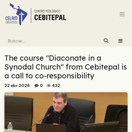
Ir al contenido
The course "Diaconate in a
Synodal Church" from Cebitepal is
a call to co-responsibility
22 abr 2026
0
432