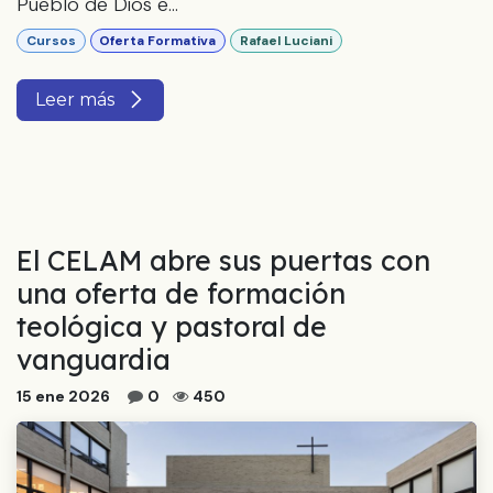
Pueblo de Dios e...
Cursos
Oferta Formativa
Rafael Luciani
Leer más
El CELAM abre sus puertas con
una oferta de formación
teológica y pastoral de
vanguardia
15 ene 2026
0
450