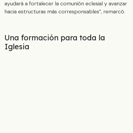
ayudará a fortalecer la comunión eclesial y avanzar
hacia estructuras más corresponsables”, remarcó.
Una formación para toda la
Iglesia
El
Proyecto virtual Together, inaugurado por el
Celam
el 20 de octubre de 2025,
es una iniciativa
gratuita y abierta a toda la Iglesia
, disponible en
español, portugués e inglés y está dirigido para
agentes pastorales, consagrados, sacerdotes y
laicos comprometidos. Aunque el programa ya
inició, las inscripciones siguen abiertas para quienes
quieran integrarse a los módulos actualmente en
desarrollo, diseñados con una metodología
dinámica y participativa.