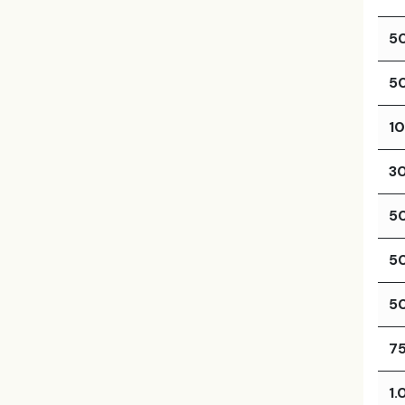
5
5
1
3
5
5
5
7
1.