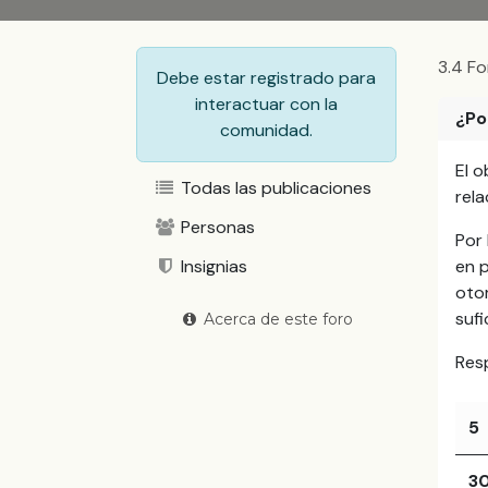
3.4 Fo
Debe estar registrado para
interactuar con la
¿Po
comunidad.
El 
Todas las publicaciones
rel
Personas
Por 
Insignias
en p
otor
sufi
Acerca de este foro
Res
5
3