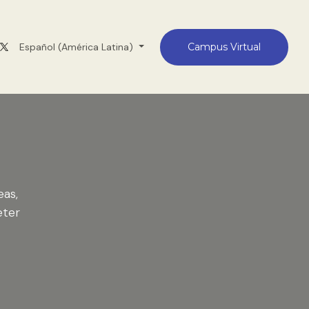
Medellín
Español (América Latina)
Contacto
Campus Virtual
eas,
eter