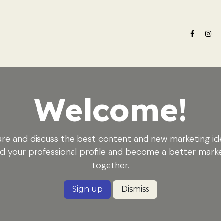
e nosotros
Oferta formativa
Noticias ADN Celam
Revista 
Welcome!
re and discuss the best content and new marketing id
ld your professional profile and become a better mark
together.
Sign up
Dismiss