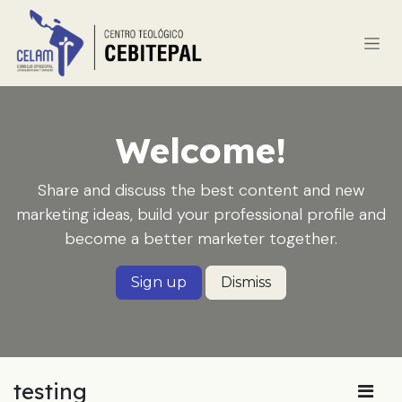
Ir al contenido
Welcome!
Share and discuss the best content and new
marketing ideas, build your professional profile and
become a better marketer together.
Sign up
Dismiss
testing