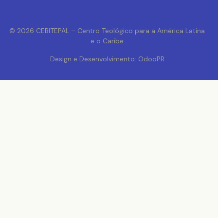
© 2026 CEBITEPAL – Centro Teológico para a América Latina
e o Caribe
Design e Desenvolvimento: OdooPR