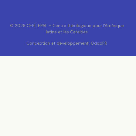
© 2026 CEBITEPAL – Centre théologique pour l'Amérique
latine et les Caraïbes
Conception et développement: OdooPR