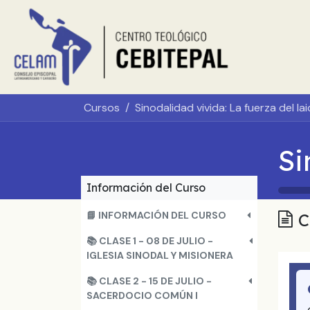
Ir al contenido
Inicio
Sobr
Cursos
Sinodalidad vivida: La fuerza del la
Información del Curso
📘 INFORMACIÓN DEL CURSO
C
📚 CLASE 1 - 08 DE JULIO -
IGLESIA SINODAL Y MISIONERA
📚 CLASE 2 - 15 DE JULIO -
SACERDOCIO COMÚN I