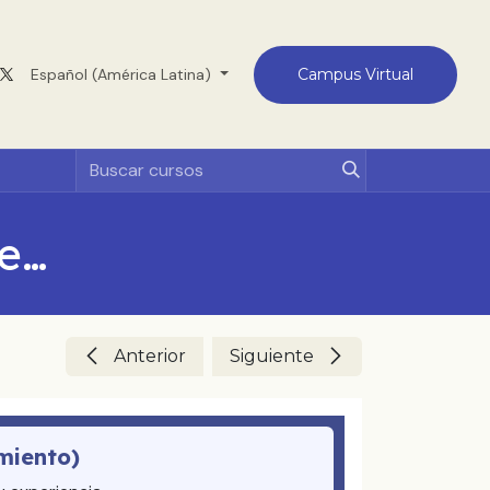
Medellín
Español (América Latina)
Contacto
Campus Virtual
Sinodalidad vivida: La fuerza del laicado
Anterior
Siguiente
miento)