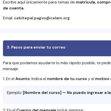
Escribe aquí únicamente para temas de
matrícula, compr
de cuenta.
Email:
cebitepal.pagos@celam.org
3. Pasos para enviar tu correo
Para que podamos ayudarte lo más rápido posible, te pedimo
mensaje:
1. En el
Asunto
: Indica el
nombre de tu curso
y el
motivo
Ejemplo:
[Nombre del curso] — No puedo ingresar a l
2. En el
Cuerpo del mensaje
incluir siempre: