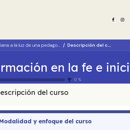
e nosotros
Oferta formativa
Noticias ADN Celam
Revista 
Formación en la fe e iniciación cristiana a la luz de una pedagogía sinodal
Descripción del curso
For
0
%
escripción del curso
Modalidad y enfoque del curso