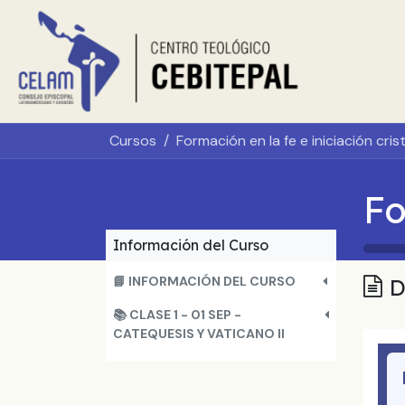
Ir al contenido
Inicio
Sobr
Cursos
Información del Curso
📘 INFORMACIÓN DEL CURSO
D
📚 CLASE 1 - 01 SEP -
CATEQUESIS Y VATICANO II