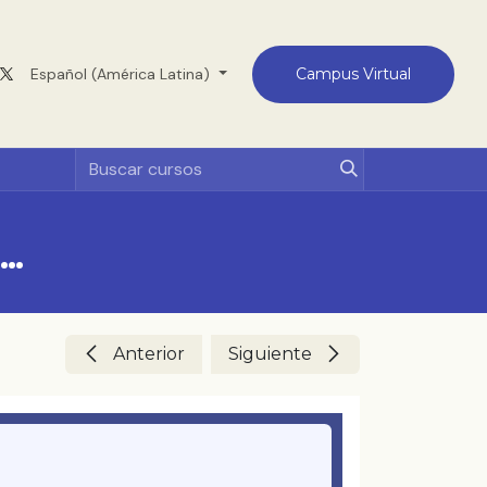
Medellín
Español (América Latina)
Contacto
Campus Virtual
mación en la fe e iniciación cristiana a la luz de una pedagogía sinodal
Anterior
Siguiente