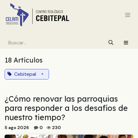
Ir al contenido
18 Artículos
Cebitepal
×
¿Cómo renovar las parroquias
para responder a los desafíos de
nuestro tiempo?
5 ago 2026
0
230