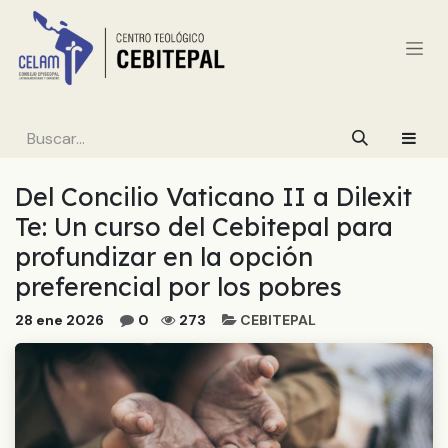
Ir al contenido
Del Concilio Vaticano II a Dilexit
Te: Un curso del Cebitepal para
profundizar en la opción
preferencial por los pobres
28 ene 2026
0
273
CEBITEPAL