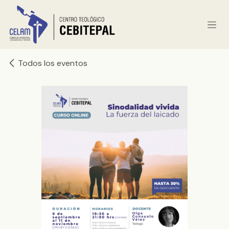
Ir al contenido
Todos los eventos