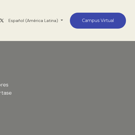
Medellín
Español (América Latina)
Contacto
Campus Virtual
ores
rtase