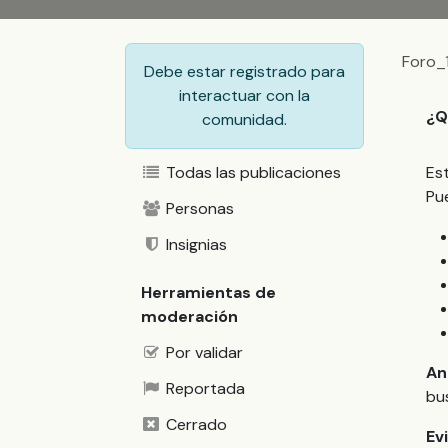
Foro_
Debe estar registrado para
interactuar con la
¿Q
comunidad.
Todas las publicaciones
Es
Pu
Personas
Insignias
Herramientas de
moderación
Por validar
An
Reportada
bu
Cerrado
Ev