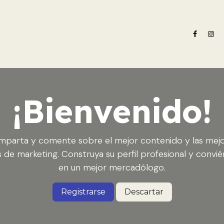
e nosotros
Oferta formativa
Noticias ADN Celam
Revista 
¡Bienvenido!
parta y comente sobre el mejor contenido y las mej
s de marketing. Construya su perfil profesional y convié
en un mejor mercadólogo.
Registrarse
Descartar