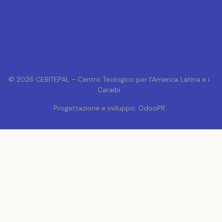
© 2026 CEBITEPAL – Centro Teologico per l'America Latina e i
Caraibi
Progettazione e sviluppo: OdooPR