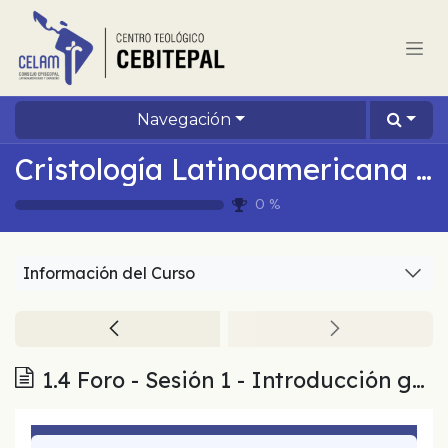
Ir al contenido
Navegación
Cristología Latinoamericana Hoy
0
%
Información del Curso
1.4 Foro - Sesión 1 - Introducción general