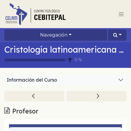
Ir al contenido
Navegación
Cristología latinoamericana hoy
0
%
Información del Curso
Profesor