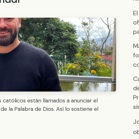
E
of
p
Ma
fo
co
Ca
de
Pr
 católicos están llamados a anunciar el
si
e la Palabra de Dios. Así lo sostiene el
Jo
o