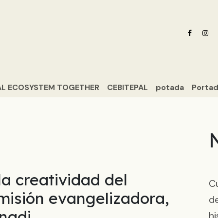
e nosotros
Oferta formativa
Noticias ADN Celam
Revista 
L ECOSYSTEM TOGETHER
CEBITEPAL
potada
Porta
a creatividad del
Cu
 misión evangelizadora,
de
nadi
hi