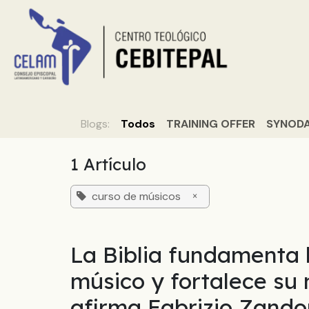
Ir al contenido
Inicio
Sobr
Blogs:
Todos
TRAINING OFFER
SYNODA
1 Artículo
curso de músicos
×
La Biblia fundamenta l
músico y fortalece su
afirma Fabrizio Zando