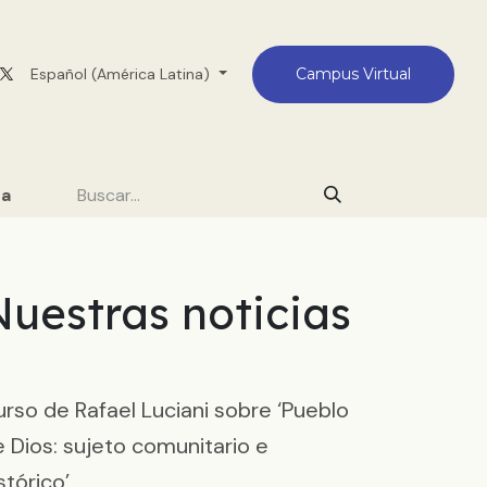
Medellín
Español (América Latina)
Contacto
Campus Virtual
da
Nuestras noticias
rso de Rafael Luciani sobre ‘Pueblo
 Dios: sujeto comunitario e
stórico’