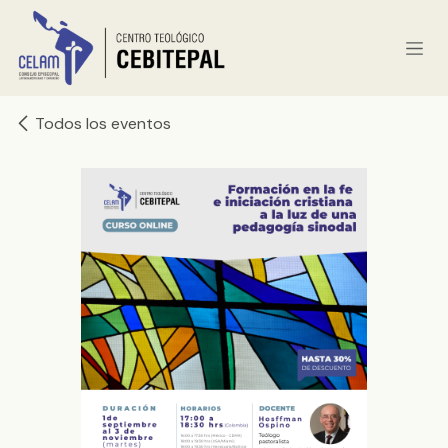
Ir al contenido
Todos los eventos