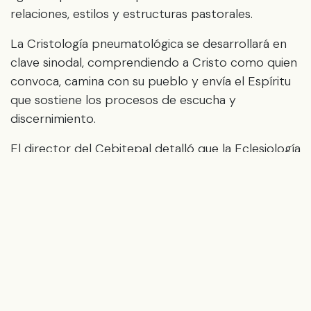
relaciones, estilos y estructuras pastorales.
La Cristología pneumatológica se desarrollará en
clave sinodal, comprendiendo a Cristo como quien
convoca, camina con su pueblo y envía el Espíritu
que sostiene los procesos de escucha y
discernimiento.
El director del Cebitepal detalló que la Eclesiología
sinodal profundiza la recepción actual del Concilio
Vaticano II desde la corresponsabilidad bautismal y
el sensus fidei fidelium, “superando visiones
exclusivamente institucionales y promoviendo una
Iglesia que se realiza en relaciones de comunión,
participación y misión”.
Por supuesto, la dimensión social y misionera
también se renueva en esta perspectiva: la