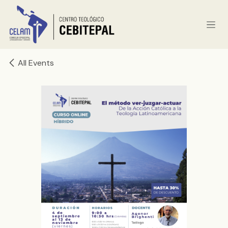
Skip to Content
All Events