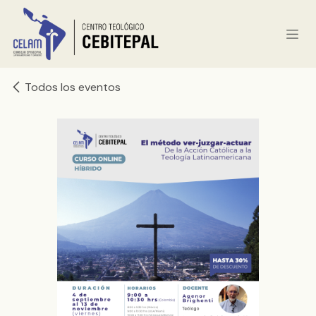
Ir al contenido
Todos los eventos