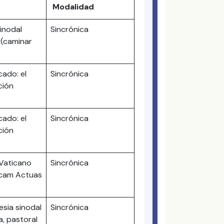
Modalidad
sinodal
Sincrónica
 (caminar
cado: el
Sincrónica
ción
cado: el
Sincrónica
ción
 Vaticano
Sincrónica
icam Actuas
lesia sinodal
Sincrónica
a, pastoral