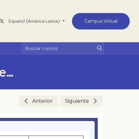
Medellín
Español (América Latina)
Contacto
Campus Virtual
Sinodalidad vivida: La fuerza del laicado
Anterior
Siguiente