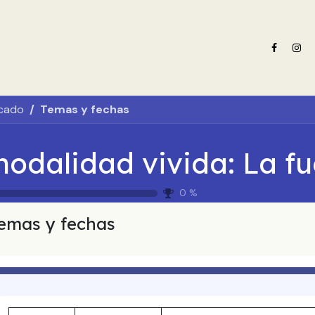
e nosotros
Oferta formativa
Noticias ADN Celam
Revista 
icado
Temas y fechas
0
%
emas y fechas