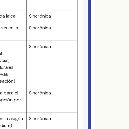
da laical
Sincrónica
res en la
Sincrónica
Sincrónica
l
cial,
lurales
evas
reación)
a para el
Sincrónica
opción por
 la alegría
Sincrónica
audium)