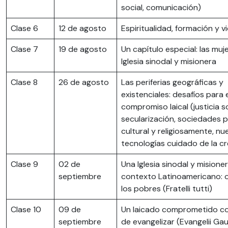
social, comunicación)
Clase 6
12 de agosto
Espiritualidad, formación y vi
Clase 7
19 de agosto
Un capítulo especial: las muje
Iglesia sinodal y misionera
Clase 8
26 de agosto
Las periferias geográficas y
existenciales: desafíos para e
compromiso laical (justicia so
secularización, sociedades p
cultural y religiosamente, nu
tecnologías cuidado de la c
Clase 9
02 de
Una Iglesia sinodal y misioner
septiembre
contexto Latinoamericano: 
los pobres (Fratelli tutti)
Clase 10
09 de
Un laicado comprometido con
septiembre
de evangelizar (Evangelii G