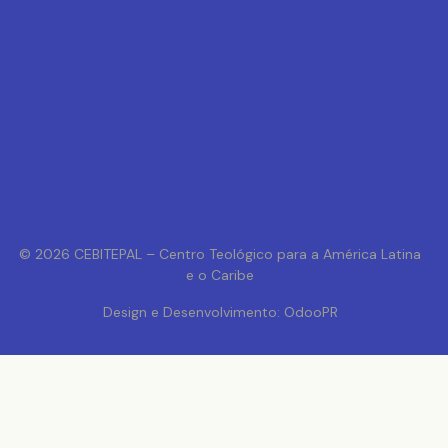
© 2026 CEBITEPAL – Centro Teológico para a América Latina
e o Caribe
Design e Desenvolvimento: OdooPR