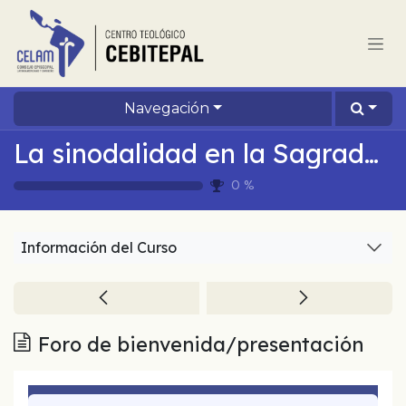
Ir al contenido
Navegación
La sinodalidad en la Sagrada Escritura – Módulo 2
0
%
Información del Curso
Foro de bienvenida/presentación