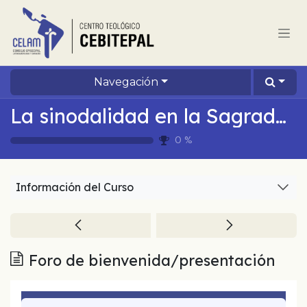
Ir al contenido
Navegación
La sinodalidad en la Sagrada Escritura – Módulo 2
0
%
Información del Curso
Foro de bienvenida/presentación